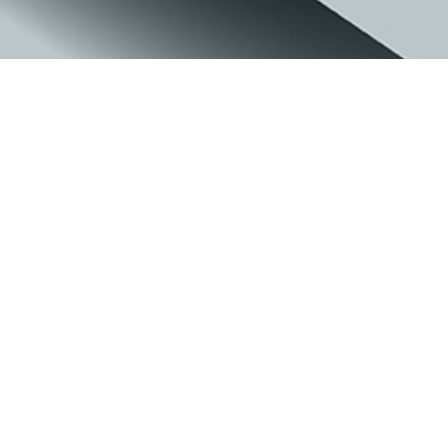
らしさブランディングラボ
らしさを照らす灯台となる
らしさを追求するブランド構築サービス、らしさブランディングラボ
のVI設計とウェブサイトデザイン。
灯台の光をイメージしたシンボルは、道しるべとなり進むべき未来を
明るく照らすサービスを象徴しています。 また、荒削りな個性の中
からたった一点の本質的な魅力（＝らしさ）へとフォーカスし、その
魅力を最大化していくサービス特徴をロゴの造形に込めました。
調和を感じさせるグレーと、輝く個性を象徴するビビットなイエロー